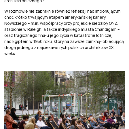
architektonicznego?
W rozmowie nie zabraknie również refleksji nad imponującym,
choć krótko trwającym etapem amerykańskiej kariery
Nowickiego – m.in. współpracy przy projekcie siedziby ONZ,
stadionie w Raleigh, a także indyjskiego miasta Chandigarh –
oraz tragicznego finału jego życia w katastrofie lotniczej
nad Egiptem w 1950 roku, który na zawsze zamknął obiecującą
drogę jednego z najciekawszych polskich architektów XX
wieku.